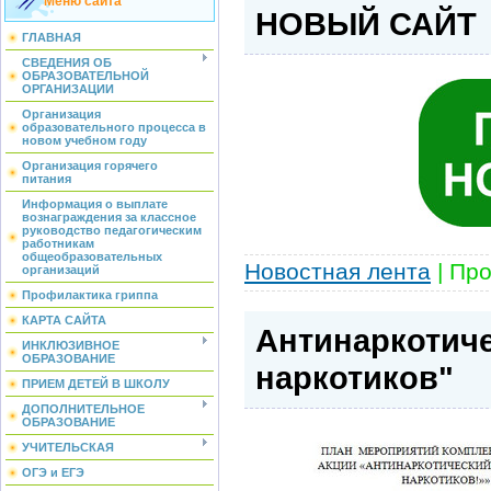
Меню сайта
НОВЫЙ САЙТ
ГЛАВНАЯ
СВЕДЕНИЯ ОБ
ОБРАЗОВАТЕЛЬНОЙ
ОРГАНИЗАЦИИ
Организация
образовательного процесса в
новом учебном году
Организация горячего
питания
Информация о выплате
вознаграждения за классное
руководство педагогическим
работникам
общеобразовательных
Новостная лента
|
Про
организаций
Профилактика гриппа
КАРТА САЙТА
Антинаркотич
ИНКЛЮЗИВНОЕ
ОБРАЗОВАНИЕ
наркотиков"
ПРИЕМ ДЕТЕЙ В ШКОЛУ
ДОПОЛНИТЕЛЬНОЕ
ОБРАЗОВАНИЕ
УЧИТЕЛЬСКАЯ
ОГЭ и ЕГЭ