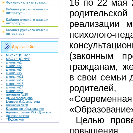
16 по 22 мая 
Функциональная грамо...
Кабинет русского языка и
родительско
литературы
Кабинет русского языка и
реализации м
литературы
Кабинет русского языка и
психолого-пе
литературы
консультац
Друзья сайта
(законным пр
МБОУ "ЦО №1"
МБОУ "ЦО №4"
школа №1
гражданам, ж
школа №2
школа №3
школа №5
в свои семьи 
школа №11
школа №12
школа №13
родителей
школа №14
школа №15
гимназия №20
«Современная
ДК им.Молодцова
Центр-я библ.система
гимназия №20
«Образование»
Комитет по образованию
Администрация МО г.Донской
Донская газета
Целью провед
ТВ-Донской
повышения 