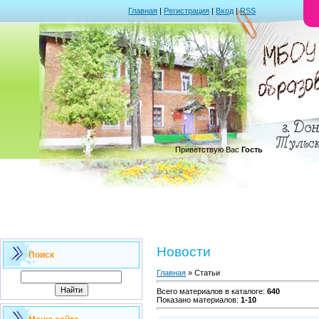
Главная
|
Регистрация
|
Вход
|
RSS
.
Приветствую Вас
Гость
Новости
Поиск
Главная
»
Статьи
Всего материалов в каталоге
:
640
Показано материалов
:
1-10