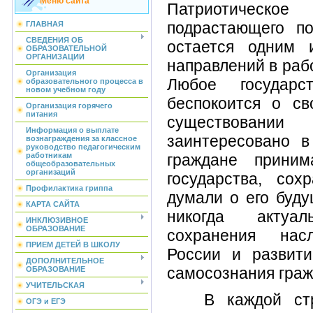
Меню сайта
Патриотическо
подрастающего п
ГЛАВНАЯ
СВЕДЕНИЯ ОБ
остается одним 
ОБРАЗОВАТЕЛЬНОЙ
ОРГАНИЗАЦИИ
направлений в раб
Организация
Любое государс
образовательного процесса в
новом учебном году
беспокоится о с
Организация горячего
питания
существовании
Информация о выплате
заинтересовано в
вознаграждения за классное
руководство педагогическим
работникам
граждане приним
общеобразовательных
организаций
государства, сох
Профилактика гриппа
думали о его буду
КАРТА САЙТА
никогда актуа
ИНКЛЮЗИВНОЕ
ОБРАЗОВАНИЕ
сохранения нас
ПРИЕМ ДЕТЕЙ В ШКОЛУ
России и развити
ДОПОЛНИТЕЛЬНОЕ
самосознания граж
ОБРАЗОВАНИЕ
УЧИТЕЛЬСКАЯ
В каждой стра
ОГЭ и ЕГЭ