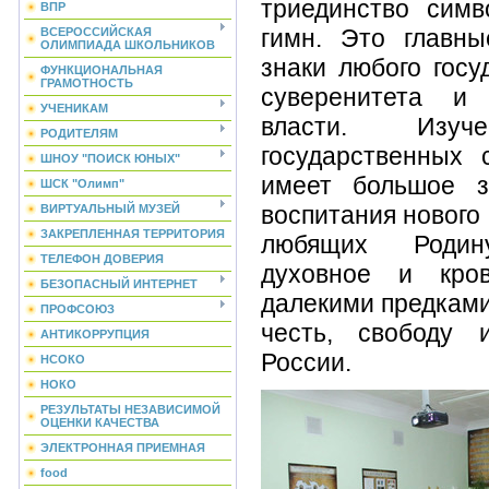
триединство симво
ВПР
гимн. Это главны
ВСЕРОССИЙСКАЯ
ОЛИМПИАДА ШКОЛЬНИКОВ
знаки любого госу
ФУНКЦИОНАЛЬНАЯ
ГРАМОТНОСТЬ
суверенитета и 
УЧЕНИКАМ
власти. Изуч
РОДИТЕЛЯМ
государственных 
ШНОУ "ПОИСК ЮНЫХ"
имеет большое з
ШСК "Олимп"
воспитания нового
ВИРТУАЛЬНЫЙ МУЗЕЙ
ЗАКРЕПЛЕННАЯ ТЕРРИТОРИЯ
любящих Родин
ТЕЛЕФОН ДОВЕРИЯ
духовное и кро
БЕЗОПАСНЫЙ ИНТЕРНЕТ
далекими предкам
ПРОФСОЮЗ
честь, свободу 
АНТИКОРРУПЦИЯ
России.
НСОКО
НОКО
РЕЗУЛЬТАТЫ НЕЗАВИСИМОЙ
ОЦЕНКИ КАЧЕСТВА
ЭЛЕКТРОННАЯ ПРИЕМНАЯ
food