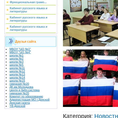
Функциональная грамо...
Кабинет русского языка и
литературы
Кабинет русского языка и
литературы
Кабинет русского языка и
литературы
Друзья сайта
МБОУ "ЦО №1"
МБОУ "ЦО №4"
школа №1
школа №2
школа №3
школа №5
школа №11
школа №12
школа №13
школа №14
школа №15
гимназия №20
ДК им.Молодцова
Центр-я библ.система
гимназия №20
Комитет по образованию
Администрация МО г.Донской
Донская газета
ТВ-Донской
Категория
:
Новостн