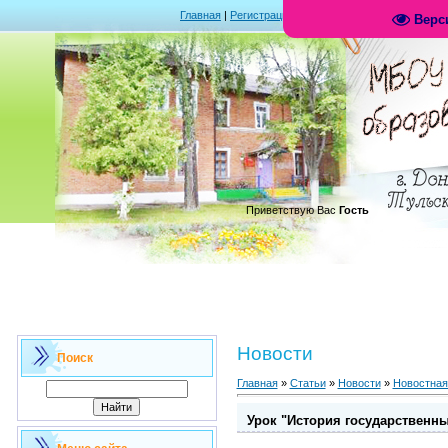
Главная
|
Регистрация
|
Вход
|
RSS
Верс
.
Приветствую Вас
Гость
Новости
Поиск
Главная
»
Статьи
»
Новости
»
Новостная
Урок "История государственн