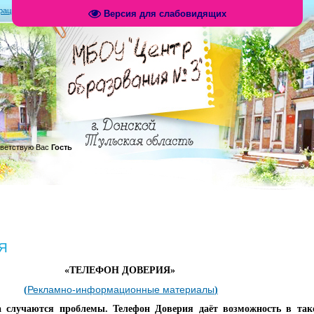
рация
|
Вход
|
RSS
Версия для слабовидящих
.
ветствую Вас
Гость
Я
«ТЕЛЕФОН ДОВЕРИЯ»
Рекламно-информационные материалы
(
)
а случаются проблемы. Телефон Доверия даёт возможность в так