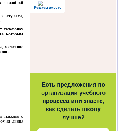
в спокойной
Решаем вместе
 советуются,
ь.
х телефонах
ята, которым
а, состояние
мощь.
Есть предложения по
организации учебного
процесса или знаете,
как сделать школу
ий граждан о
лучше?
орячая линия