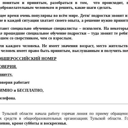
ь понятым и принятым, разобраться в том, что происходит, 
 доброжелательным человеком и решить, какие шаги сделать.
щее время очень популярны во всём мире. Дети/ подростки звонят и
не в каждой ситуации хватает своего опыта, а решение нужно принят
тают специально обученные специалисты – психологи. На некоторы
же прошедшие специальное обучение подростки – туда звонят те реб
вшем со сверстником, чем со взрослым.
я каждого человека. Не имеет значения возраст, место жительств
й человек имеет право быть принятым, выслушанным и получить по
ЫЙ ОБЩЕРОССИЙСКИЙ НОМЕР
ОВЕРИЯ.
минуту.
оверия работает
ИМНО и БЕСПЛАТНО,
елефона.
я Тульской области начала работу горячая линия по приему обращен
х средств в общеобразовательных организациях Тульской области. Г
дневно, кроме субботы и воскресенья.