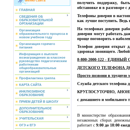
Меню сайта
получить поддержку, быт
обстановке и в разговоре с
ГЛАВНАЯ
Телефоны доверия в настоя
СВЕДЕНИЯ ОБ
ОБРАЗОВАТЕЛЬНОЙ
как лучше поступить. Ведь 
ОРГАНИЗАЦИИ
На телефонах доверия рабо
Организация
доверия могут работать да
образовательного процесса в
новом учебном году
проще поговорить о наболе
Организация горячего
Телефон доверия открыт дл
питания
здоровья звонящего. Любо
Информация о выплате
вознаграждения за классное
8-800-2000-122 - ЕДИН
руководство педагогическим
работникам
ДЕТСКОГО ТЕЛЕФОНА Д
общеобразовательных
организаций
Просто позвони в трудную 
Профилактика гриппа
Служба детского телефона д
КАРТА САЙТА
КРУГЛОСУТОЧНО, АНОН
ИНКЛЮЗИВНОЕ
ОБРАЗОВАНИЕ
с домашнего и мобильного т
ПРИЕМ ДЕТЕЙ В ШКОЛУ
ДОПОЛНИТЕЛЬНОЕ
ОБРАЗОВАНИЕ
В министерстве образовани
УЧИТЕЛЬСКАЯ
незаконных сборах денежны
работает с
9:00 до 18:00 еже
ОГЭ и ЕГЭ