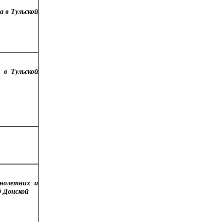
 в Тульской
 в Тульской
ннолетних и
д Донской