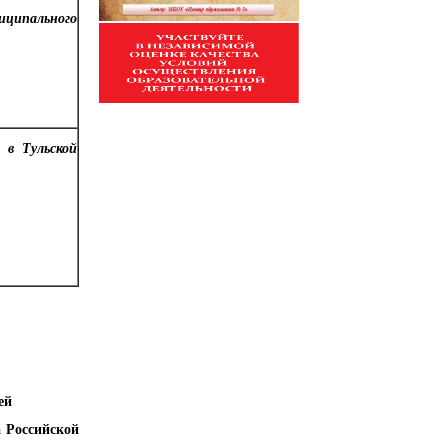
ципального
 в Тульской
ей
 Российской