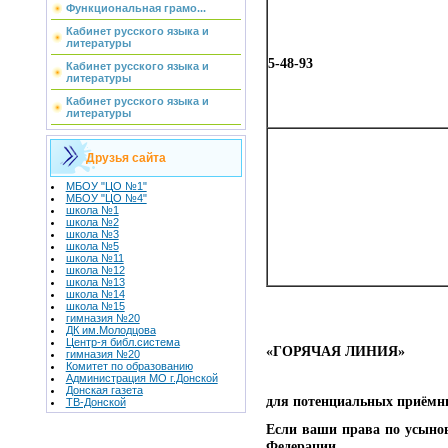
Функциональная грамо...
Кабинет русского языка и
литературы
5-48-93
Кабинет русского языка и
литературы
Кабинет русского языка и
литературы
Друзья сайта
МБОУ "ЦО №1"
МБОУ "ЦО №4"
школа №1
школа №2
школа №3
школа №5
школа №11
школа №12
школа №13
школа №14
школа №15
гимназия №20
ДК им.Молодцова
Центр-я библ.система
«ГОРЯЧАЯ ЛИНИЯ»
гимназия №20
Комитет по образованию
Администрация МО г.Донской
Донская газета
для потенциальных приёмных
ТВ-Донской
Если ваши права по усыно
Федерации