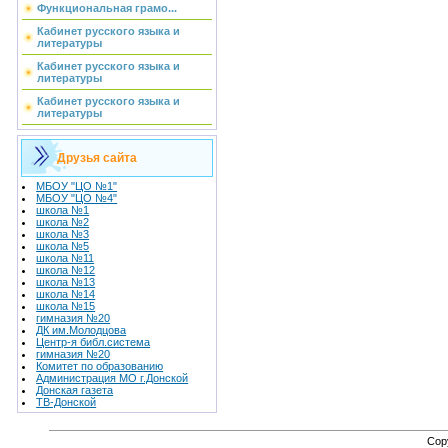
Функциональная грамо...
Кабинет русского языка и
литературы
Кабинет русского языка и
литературы
Кабинет русского языка и
литературы
Друзья сайта
МБОУ "ЦО №1"
МБОУ "ЦО №4"
школа №1
школа №2
школа №3
школа №5
школа №11
школа №12
школа №13
школа №14
школа №15
гимназия №20
ДК им.Молодцова
Центр-я библ.система
гимназия №20
Комитет по образованию
Администрация МО г.Донской
Донская газета
ТВ-Донской
Cop