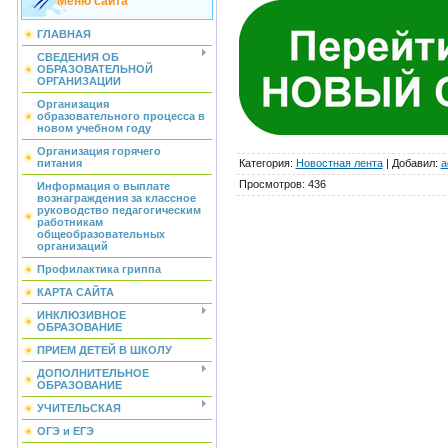
Меню сайта
ГЛАВНАЯ
СВЕДЕНИЯ ОБ
ОБРАЗОВАТЕЛЬНОЙ
ОРГАНИЗАЦИИ
Организация
образовательного процесса в
новом учебном году
Организация горячего
Категория
:
Новостная лента
|
Добавил
:
a
питания
Просмотров
:
436
Информация о выплате
вознаграждения за классное
руководство педагогическим
работникам
общеобразовательных
организаций
Профилактика гриппа
КАРТА САЙТА
ИНКЛЮЗИВНОЕ
ОБРАЗОВАНИЕ
ПРИЕМ ДЕТЕЙ В ШКОЛУ
ДОПОЛНИТЕЛЬНОЕ
ОБРАЗОВАНИЕ
УЧИТЕЛЬСКАЯ
ОГЭ и ЕГЭ