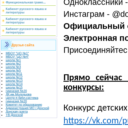
Одноклассники - 
Функциональная грамо...
Кабинет русского языка и
Инстаграм - @d
литературы
Кабинет русского языка и
литературы
Официальный с
Кабинет русского языка и
литературы
Электронная по
Друзья сайта
Присоединяйте
МБОУ "ЦО №1"
МБОУ "ЦО №4"
школа №1
школа №2
школа №3
школа №5
школа №11
Прямо сейчас 
школа №12
школа №13
школа №14
конкурсы:
школа №15
гимназия №20
ДК им.Молодцова
Центр-я библ.система
гимназия №20
Комитет по образованию
Конкурс детских
Администрация МО г.Донской
Донская газета
ТВ-Донской
https://vk.com/