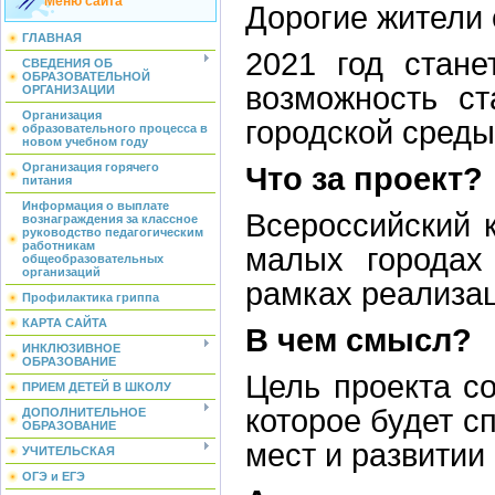
Меню сайта
Дорогие жители 
ГЛАВНАЯ
2021 год стане
СВЕДЕНИЯ ОБ
ОБРАЗОВАТЕЛЬНОЙ
возможность ст
ОРГАНИЗАЦИИ
Организация
городской среды
образовательного процесса в
новом учебном году
Организация горячего
Что за проект?
питания
Информация о выплате
Всероссийский 
вознаграждения за классное
руководство педагогическим
работникам
малых городах
общеобразовательных
организаций
рамках реализац
Профилактика гриппа
КАРТА САЙТА
В чем смысл?
ИНКЛЮЗИВНОЕ
ОБРАЗОВАНИЕ
Цель проекта со
ПРИЕМ ДЕТЕЙ В ШКОЛУ
которое будет с
ДОПОЛНИТЕЛЬНОЕ
ОБРАЗОВАНИЕ
мест и развитии
УЧИТЕЛЬСКАЯ
ОГЭ и ЕГЭ