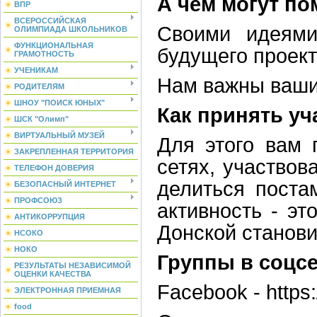
А чем могут по
ВПР
ВСЕРОССИЙСКАЯ
Своими идеями
ОЛИМПИАДА ШКОЛЬНИКОВ
ФУНКЦИОНАЛЬНАЯ
будущего проект
ГРАМОТНОСТЬ
УЧЕНИКАМ
Нам важны ваши 
РОДИТЕЛЯМ
ШНОУ "ПОИСК ЮНЫХ"
Как принять уч
ШСК "Олимп"
ВИРТУАЛЬНЫЙ МУЗЕЙ
Для этого вам 
ЗАКРЕПЛЕННАЯ ТЕРРИТОРИЯ
сетях, участвов
ТЕЛЕФОН ДОВЕРИЯ
делиться поста
БЕЗОПАСНЫЙ ИНТЕРНЕТ
ПРОФСОЮЗ
активность - эт
АНТИКОРРУПЦИЯ
Донской станови
НСОКО
НОКО
Группы в соцсе
РЕЗУЛЬТАТЫ НЕЗАВИСИМОЙ
ОЦЕНКИ КАЧЕСТВА
Facebook - http
ЭЛЕКТРОННАЯ ПРИЕМНАЯ
food