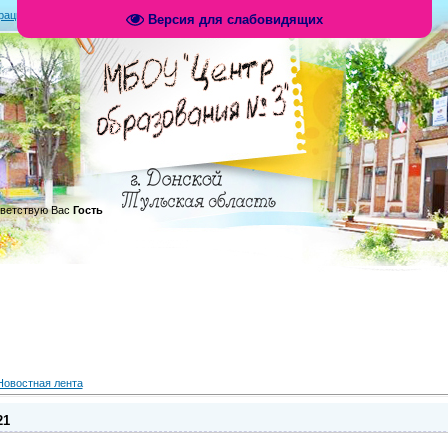
рация
|
Вход
|
RSS
Версия для слабовидящих
.
ветствую Вас
Гость
Новостная лента
21