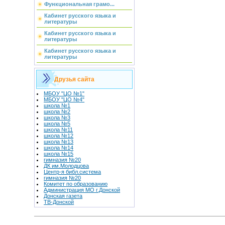
Функциональная грамо...
Кабинет русского языка и
литературы
Кабинет русского языка и
литературы
Кабинет русского языка и
литературы
Друзья сайта
МБОУ "ЦО №1"
МБОУ "ЦО №4"
школа №1
школа №2
школа №3
школа №5
школа №11
школа №12
школа №13
школа №14
школа №15
гимназия №20
ДК им.Молодцова
Центр-я библ.система
гимназия №20
Комитет по образованию
Администрация МО г.Донской
Донская газета
ТВ-Донской