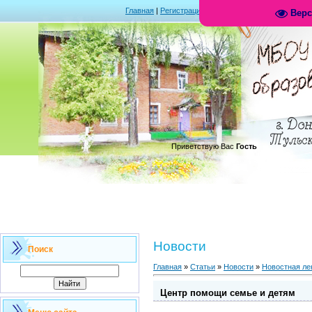
Главная
|
Регистрация
|
Вход
|
RSS
Верс
.
Приветствую Вас
Гость
Новости
Поиск
Главная
»
Статьи
»
Новости
»
Новостная ле
Центр помощи семье и детям