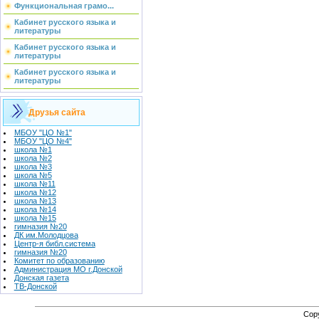
Функциональная грамо...
Кабинет русского языка и
литературы
Кабинет русского языка и
литературы
Кабинет русского языка и
литературы
Друзья сайта
МБОУ "ЦО №1"
МБОУ "ЦО №4"
школа №1
школа №2
школа №3
школа №5
школа №11
школа №12
школа №13
школа №14
школа №15
гимназия №20
ДК им.Молодцова
Центр-я библ.система
гимназия №20
Комитет по образованию
Администрация МО г.Донской
Донская газета
ТВ-Донской
Cop