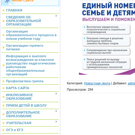
Меню сайта
ГЛАВНАЯ
СВЕДЕНИЯ ОБ
ОБРАЗОВАТЕЛЬНОЙ
ОРГАНИЗАЦИИ
Организация
образовательного процесса в
новом учебном году
Организация горячего
питания
Информация о выплате
вознаграждения за классное
руководство педагогическим
работникам
общеобразовательных
организаций
Профилактика гриппа
Категория
:
Новостная лента
|
Добавил
:
admi
КАРТА САЙТА
Просмотров
:
294
ИНКЛЮЗИВНОЕ
ОБРАЗОВАНИЕ
ПРИЕМ ДЕТЕЙ В ШКОЛУ
ДОПОЛНИТЕЛЬНОЕ
ОБРАЗОВАНИЕ
УЧИТЕЛЬСКАЯ
ОГЭ и ЕГЭ