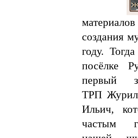
материа
создания му
году. Тогд
посёлке Р
первый з
ТРП Журил
Ильич, ко
частым 