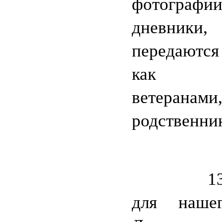
фотографии
дневники
передаютс
как с
ветеранами
родственни
13 дек
для наше