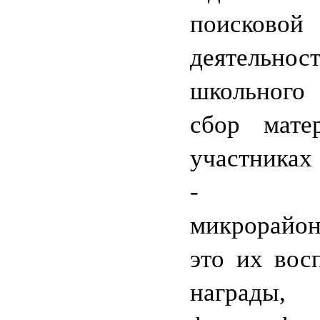
поисковой
деятельнос
школьног
сбор мате
участниках
- жи
микрорайон
это их вос
награды,