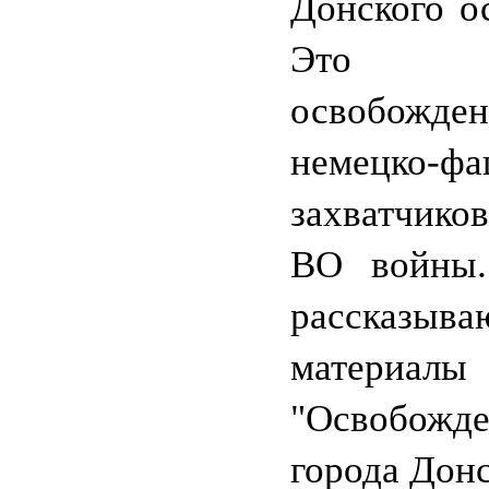
Донского ос
Это 
освобож
немецко-фа
захватчик
ВО войны
рассказыва
материал
"Освобожд
города Донс