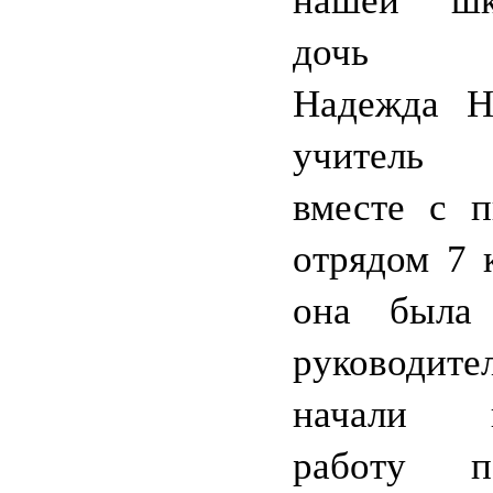
нашей шк
дочь А
Надежда Ни
учитель 
вместе с п
отрядом 7 к
она была
руководите
начали п
работу 