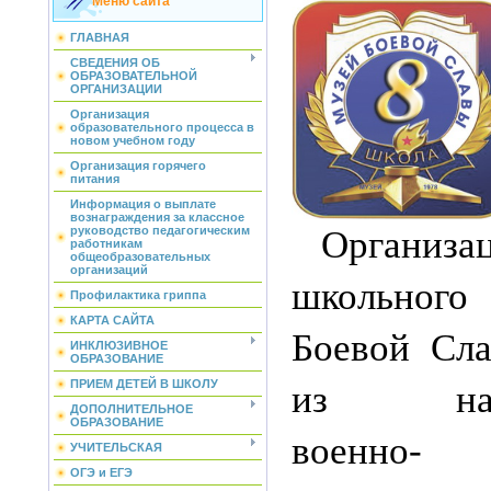
Меню сайта
ГЛАВНАЯ
СВЕДЕНИЯ ОБ
ОБРАЗОВАТЕЛЬНОЙ
ОРГАНИЗАЦИИ
Организация
образовательного процесса в
новом учебном году
Организация горячего
питания
Информация о выплате
вознаграждения за классное
руководство педагогическим
Организа
работникам
общеобразовательных
организаций
школьно
Профилактика гриппа
КАРТА САЙТА
Боевой Сла
ИНКЛЮЗИВНОЕ
ОБРАЗОВАНИЕ
ПРИЕМ ДЕТЕЙ В ШКОЛУ
из напр
ДОПОЛНИТЕЛЬНОЕ
ОБРАЗОВАНИЕ
военно-
УЧИТЕЛЬСКАЯ
ОГЭ и ЕГЭ