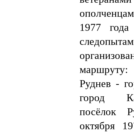
ополченца
1977 года
следопы
организова
маршруту
Руднев - го
город К
посёлок Р
октября 19