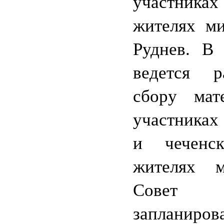
участниках
жителях ми
Руднев. В 
ведется 
сбору мат
участниках
и чеченс
жителях мк
Совет
зап
ланиров