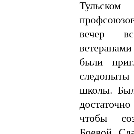
Тульско
профсоюз
вечер в
ветеранами
были при
следопы
школы. Был
достаточно 
чтобы со
Боевой Сл