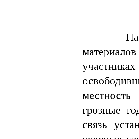
Началс
матери
участниках
освободи
местнос
грозные го
связь уста