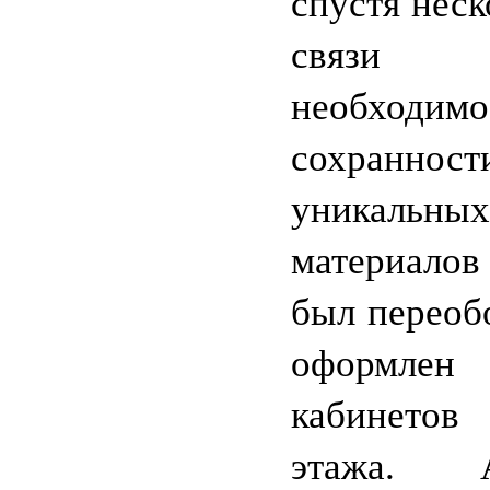
спустя неск
свя
необходим
сохранност
уникальных
материалов
был переоб
оформлен
кабинето
этажа.