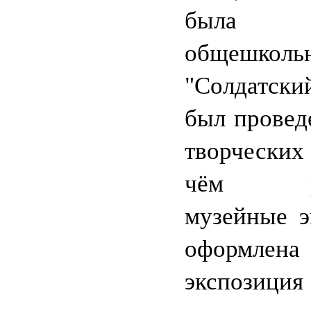
была пр
общешколь
"Солдатски
был провед
творческих
чём рас
музейные э
оформле
экспоз