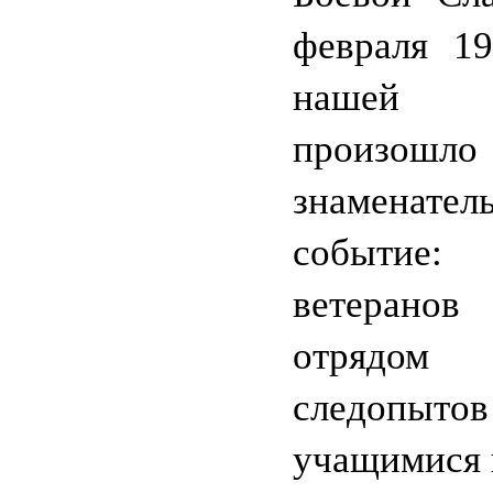
февраля 19
нашей
произошло
знаменател
событие:
ветеран
отрядом
следоп
учащимися 