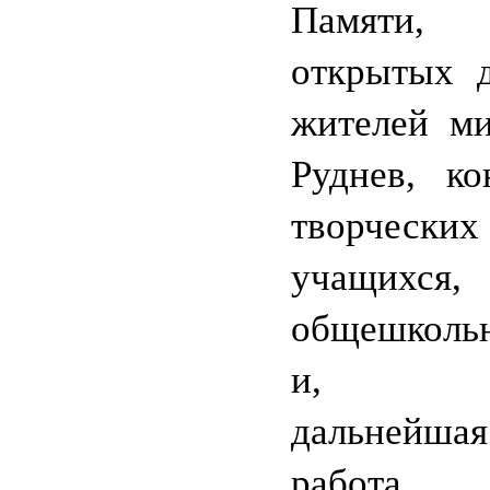
Памяти
открытых д
жителей ми
Руднев, ко
творческ
учащихся,
общешколь
и, 
дальнейшая
работа.