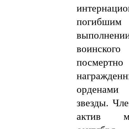
интернацио
погибш
выполнени
воинског
посмертно
награжден
орденами
звезды. Чле
актив 