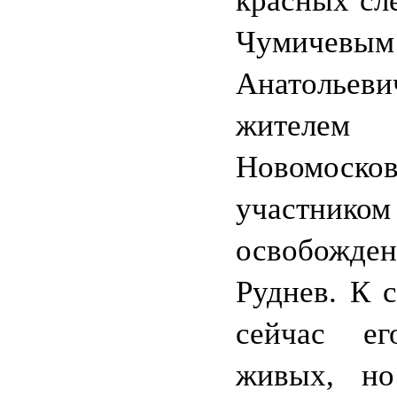
красных сл
Чумичевым
Анатольеви
жителем
Новомосков
участником
освобожден
Руднев. К 
сейчас е
живых, н