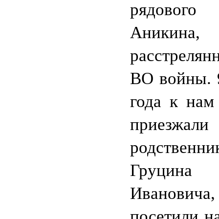
рядовог
Аникина,
расстрелянн
ВО войны. 
года к нам
приезжали
родственни
Груцина
Ивановича
посетили н