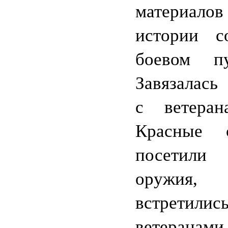
матери
истории с
боевом п
Завязалась
с ветера
Красные 
посетил
оружи
встрет
ветера