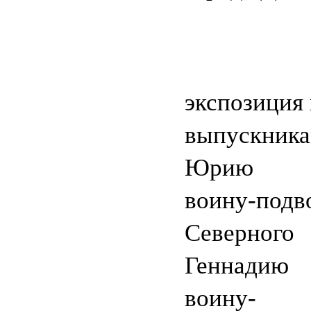
Отде
экспозиция
выпускни
Юрию М
воину-подв
Северного
Геннадию 
воину-