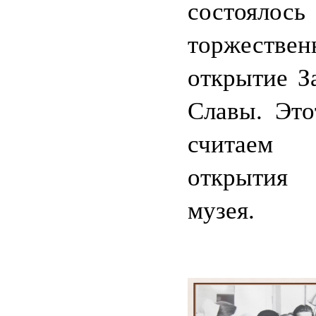
состоялось
торжествен
открытие З
Славы. Это
считае
открыти
музея.