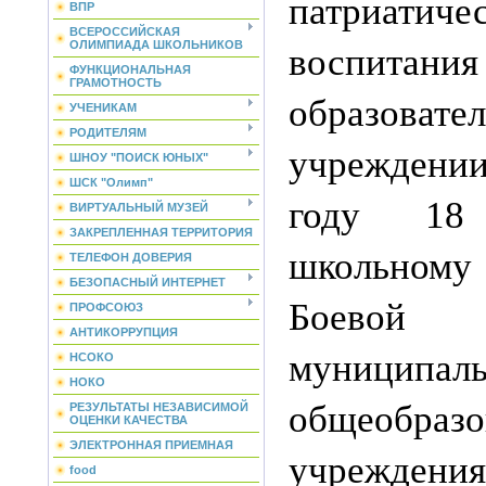
патриатиче
ВПР
ВСЕРОССИЙСКАЯ
ОЛИМПИАДА ШКОЛЬНИКОВ
воспит
ФУНКЦИОНАЛЬНАЯ
ГРАМОТНОСТЬ
образовате
УЧЕНИКАМ
РОДИТЕЛЯМ
учреждени
ШНОУ "ПОИСК ЮНЫХ"
ШСК "Олимп"
году 18
ВИРТУАЛЬНЫЙ МУЗЕЙ
ЗАКРЕПЛЕННАЯ ТЕРРИТОРИЯ
школьно
ТЕЛЕФОН ДОВЕРИЯ
БЕЗОПАСНЫЙ ИНТЕРНЕТ
Боевой
ПРОФСОЮЗ
АНТИКОРРУПЦИЯ
муниципаль
НСОКО
НОКО
общеобразо
РЕЗУЛЬТАТЫ НЕЗАВИСИМОЙ
ОЦЕНКИ КАЧЕСТВА
ЭЛЕКТРОННАЯ ПРИЕМНАЯ
учрежден
food