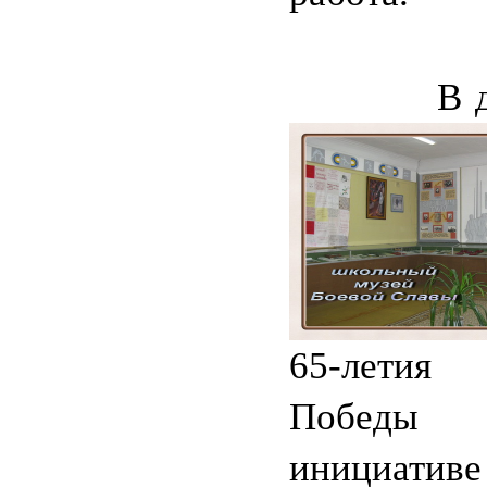
В д
65-летия
Побе
инициати