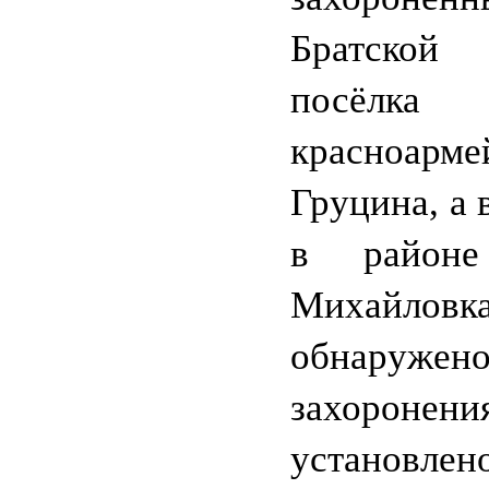
Братско
посёлка
красноарме
Груцина, а 
в районе
Михайло
обнаруже
захоро
установ