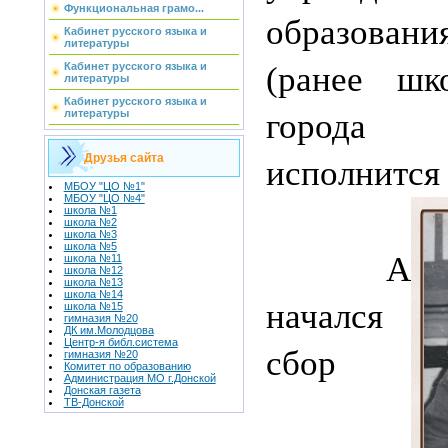
Функциональная грамо...
образов
Кабинет русского языка и
литературы
Кабинет русского языка и
(ранее ш
литературы
Кабинет русского языка и
литературы
города 
Друзья сайта
исполнится
МБОУ "ЦО №1"
МБОУ "ЦО №4"
школа №1
школа №2
школа №3
школа №5
A
школа №11
школа №12
школа №13
школа №14
начался
школа №15
гимназия №20
ДК им.Молодцова
Центр-я библ.система
сбор
гимназия №20
Комитет по образованию
Администрация МО г.Донской
Донская газета
ТВ-Донской