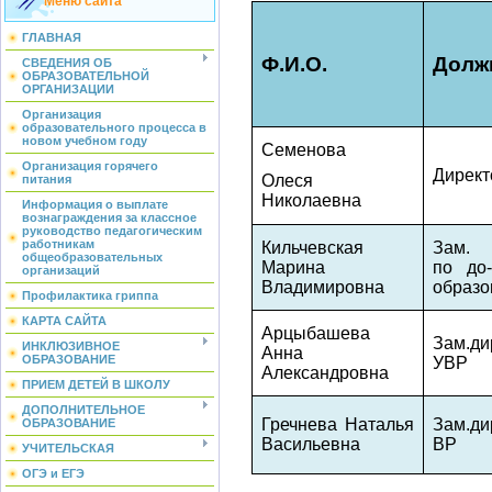
Меню сайта
ГЛАВНАЯ
Ф.И.О.
Долж
СВЕДЕНИЯ ОБ
ОБРАЗОВАТЕЛЬНОЙ
ОРГАНИЗАЦИИ
Организация
образовательного процесса в
новом учебном году
Семенова
Организация горячего
Директ
Олеся
питания
Николаевна
Информация о выплате
вознаграждения за классное
руководство педагогическим
работникам
Кильчевская
Зам. 
общеобразовательных
Марина
по до
организаций
Владимировна
образ
Профилактика гриппа
КАРТА САЙТА
Арцыбашева
Зам.ди
ИНКЛЮЗИВНОЕ
Анна
ОБРАЗОВАНИЕ
УВР
Александровна
ПРИЕМ ДЕТЕЙ В ШКОЛУ
ДОПОЛНИТЕЛЬНОЕ
Гречнева Наталья
Зам.ди
ОБРАЗОВАНИЕ
Васильевна
ВР
УЧИТЕЛЬСКАЯ
ОГЭ и ЕГЭ