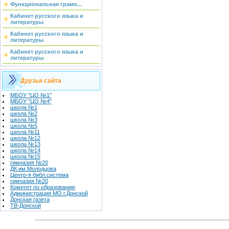
Функциональная грамо...
Кабинет русского языка и
литературы
Кабинет русского языка и
литературы
Кабинет русского языка и
литературы
Друзья сайта
МБОУ "ЦО №1"
МБОУ "ЦО №4"
школа №1
школа №2
школа №3
школа №5
школа №11
школа №12
школа №13
школа №14
школа №15
гимназия №20
ДК им.Молодцова
Центр-я библ.система
гимназия №20
Комитет по образованию
Администрация МО г.Донской
Донская газета
ТВ-Донской