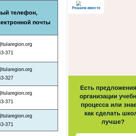
Решаем вместе
ный телефон,
лектронной почты
@tularegion.org
43-371
@tularegion.org
43-327
Есть предложения
@tularegion.org
организации учеб
43-371
процесса или знае
как сделать шко
@tularegion.org
лучше?
43-371