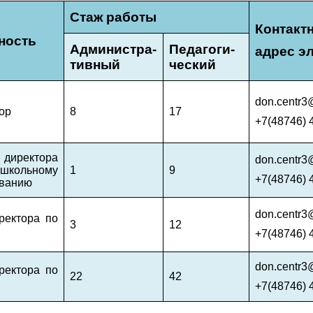
Стаж работы
Контакт
ность
Администра-
Педагоги-
адрес э
тивный
ческий
don.centr3
ор
8
17
+7(48746) 
директора
don.centr3
-школьному
1
9
+7(48746) 
ованию
don.centr3
ректора по
3
12
+7(48746) 
don.centr3
ректора по
22
42
+7(48746) 