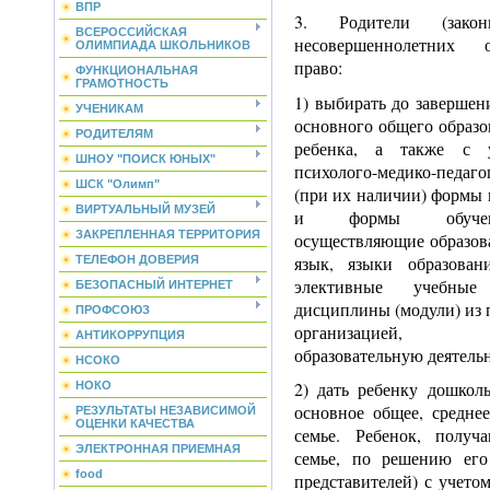
ВПР
3. Родители (законн
ВСЕРОССИЙСКАЯ
несовершеннолетних 
ОЛИМПИАДА ШКОЛЬНИКОВ
право:
ФУНКЦИОНАЛЬНАЯ
ГРАМОТНОСТЬ
1) выбирать до завершен
УЧЕНИКАМ
основного общего образо
РОДИТЕЛЯМ
ребенка, а также с у
ШНОУ "ПОИСК ЮНЫХ"
психолого-медико-педа
ШСК "Олимп"
(при их наличии) формы 
ВИРТУАЛЬНЫЙ МУЗЕЙ
и формы обучени
ЗАКРЕПЛЕННАЯ ТЕРРИТОРИЯ
осуществляющие образова
язык, языки образован
ТЕЛЕФОН ДОВЕРИЯ
элективные учебные
БЕЗОПАСНЫЙ ИНТЕРНЕТ
дисциплины (модули) из 
ПРОФСОЮЗ
организацией, 
АНТИКОРРУПЦИЯ
образовательную деятельн
НСОКО
2) дать ребенку дошколь
НОКО
основное общее, средне
РЕЗУЛЬТАТЫ НЕЗАВИСИМОЙ
ОЦЕНКИ КАЧЕСТВА
семье. Ребенок, получ
ЭЛЕКТРОННАЯ ПРИЕМНАЯ
семье, по решению его
food
представителей) с учето