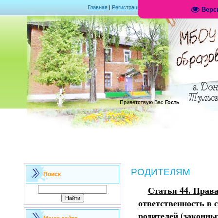
Главная
|
Регистрация
|
Вход
|
RSS
Верс
.
Приветствую Вас
Гость
РОДИТЕЛЯМ
Поиск
Статья 44. Права
ответственность в 
родителей (законны