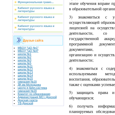
Функциональная грамо...
этапе обучения вправе п
в образовательной органи
Кабинет русского языка и
литературы
3) знакомиться с ус
Кабинет русского языка и
литературы
осуществляющей образова
Кабинет русского языка и
лицензией на осуществл
литературы
деятельности, со 
государственной аккр
Друзья сайта
программной докуме
МБОУ "ЦО №1"
документами, ре
МБОУ "ЦО №4"
организацию и осуществ
школа №1
школа №2
деятельности;
школа №3
школа №5
школа №11
4) знакомиться с соде
школа №12
используемыми мет
школа №13
школа №14
воспитания, образовател
школа №15
гимназия №20
также с оценками успевае
ДК им.Молодцова
Центр-я библ.система
гимназия №20
5) защищать права и
Комитет по образованию
обучающихся;
Администрация МО г.Донской
Донская газета
ТВ-Донской
6) получать информ
планируемых обследован