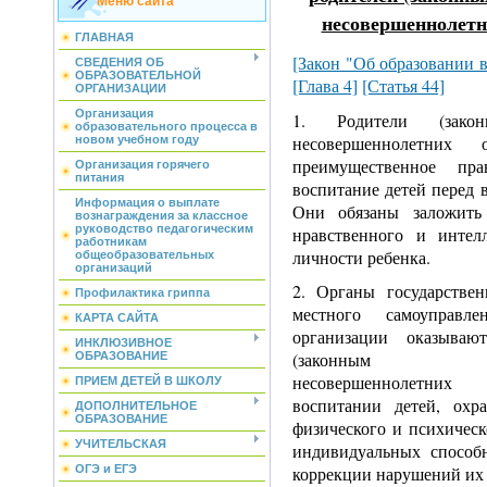
Меню сайта
несовершеннолет
ГЛАВНАЯ
[Закон "Об образовании 
СВЕДЕНИЯ ОБ
ОБРАЗОВАТЕЛЬНОЙ
[Глава 4]
[Статья 44]
ОРГАНИЗАЦИИ
Организация
1. Родители (законн
образовательного процесса в
несовершеннолетних 
новом учебном году
преимущественное пр
Организация горячего
питания
воспитание детей перед 
Информация о выплате
Они обязаны заложить 
вознаграждения за классное
руководство педагогическим
нравственного и интелл
работникам
личности ребенка.
общеобразовательных
организаций
2. Органы государстве
Профилактика гриппа
местного самоуправлен
КАРТА САЙТА
организации оказываю
ИНКЛЮЗИВНОЕ
(законным пре
ОБРАЗОВАНИЕ
несовершеннолетн
ПРИЕМ ДЕТЕЙ В ШКОЛУ
воспитании детей, охр
ДОПОЛНИТЕЛЬНОЕ
ОБРАЗОВАНИЕ
физического и психическ
УЧИТЕЛЬСКАЯ
индивидуальных способ
ОГЭ и ЕГЭ
коррекции нарушений их 