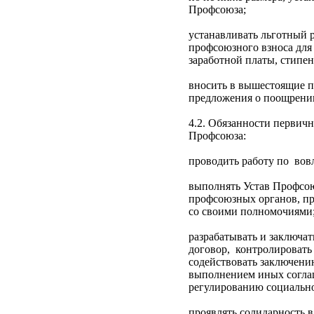
Профсоюза;
устанавливать ль­готный 
профсоюзного взноса для
заработной платы, стипен
вносить в вышестоящие 
предложения о поощрени
4.2. Обязанности первич
Профсоюза:
проводить работу по вов
выполнять Устав Профсо
профсоюзных органов, пр
со своими полномочиями
разрабатывать и заключа
договор, контролировать
содействовать заключени
выполнением иных согла
регулированию социальн
проявлять солидарность в