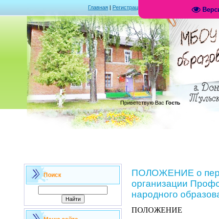
Главная
|
Регистрация
|
Вход
|
RSS
Верс
.
Приветствую Вас
Гость
ПОЛОЖЕНИЕ о пер
Поиск
организации Профс
народного образов
ПОЛОЖЕНИЕ