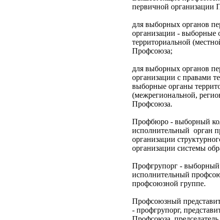
первичной организации 
для выборных органов п
организации - выборные 
территориальной (местно
Профсоюза;
для выборных органов п
организации с правами т
выборные органы террит
(межрегиональной, регио
Профсоюза.
Профбюро - выборный ко
исполнительный орган 
организации структурног
организации системы обр
Профгрупорг - выборны
исполнительный профсою
профсоюзной группе.
Профсоюзный представит
- профгрупорг, представ
Профсоюза, председатель