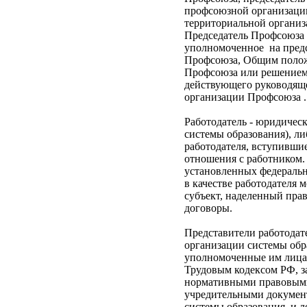
профсоюзной организации
территориальной органи
Председатель Профсоюза 
уполномоченное на предс
Профсоюза, Общим полож
Профсоюза или решением
действующего руководяще
организации Профсоюза .
Работодатель - юридическ
системы образования), ли
работодателя, вступивши
отношения с работником. 
установленных федеральн
в качестве работодателя 
субъект, наделенный пра
договоры.
Представители работодате
организации системы обр
уполномоченные им лица 
Трудовым кодексом РФ, 
нормативными правовыми
учредительными докумен
системы образования и 