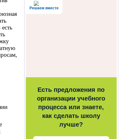
тив
Решаем вместе
союзная
ать
 есть
ть
ржку
латную
просам,
Есть предложения по
организации учебного
нии
процесса или знаете,
как сделать школу
е
лучше?
;