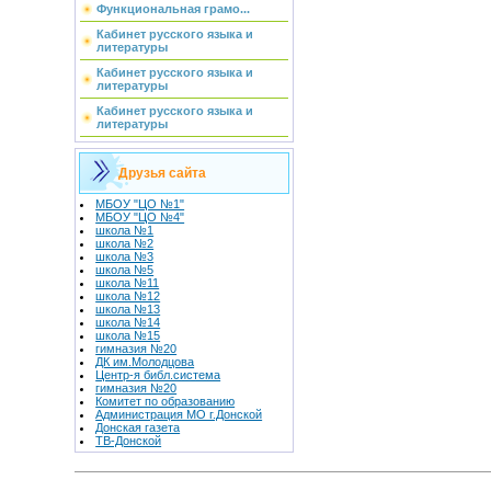
Функциональная грамо...
Кабинет русского языка и
литературы
Кабинет русского языка и
литературы
Кабинет русского языка и
литературы
Друзья сайта
МБОУ "ЦО №1"
МБОУ "ЦО №4"
школа №1
школа №2
школа №3
школа №5
школа №11
школа №12
школа №13
школа №14
школа №15
гимназия №20
ДК им.Молодцова
Центр-я библ.система
гимназия №20
Комитет по образованию
Администрация МО г.Донской
Донская газета
ТВ-Донской