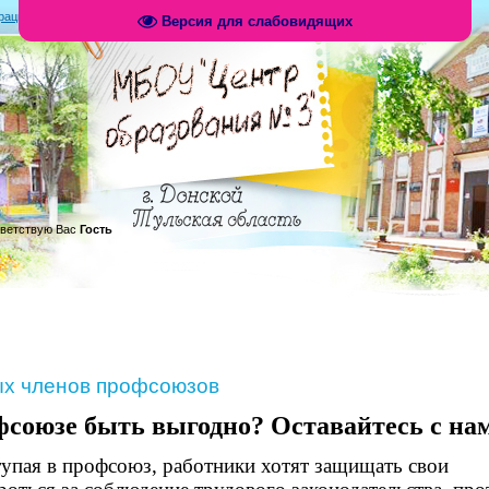
рация
|
Вход
|
RSS
Версия для слабовидящих
.
ветствую Вас
Гость
ых членов профсоюзов
союзе быть выгодно? Оставайтесь с на
тупая в профсоюз, работники хотят защищать свои