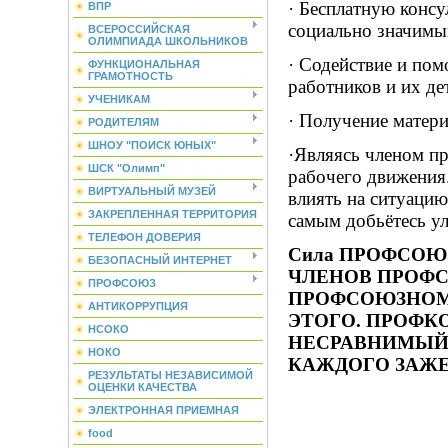
· Бесплатную конс
ВПР
социально значимы
ВСЕРОССИЙСКАЯ
ОЛИМПИАДА ШКОЛЬНИКОВ
· Содействие и по
ФУНКЦИОНАЛЬНАЯ
ГРАМОТНОСТЬ
работников и их де
УЧЕНИКАМ
· Получение матер
РОДИТЕЛЯМ
ШНОУ "ПОИСК ЮНЫХ"
·Являясь членом п
ШСК "Олимп"
рабочего движения
ВИРТУАЛЬНЫЙ МУЗЕЙ
влиять на ситуацию 
ЗАКРЕПЛЕННАЯ ТЕРРИТОРИЯ
самым добьётесь у
ТЕЛЕФОН ДОВЕРИЯ
Сила ПРОФСОЮ
БЕЗОПАСНЫЙ ИНТЕРНЕТ
ЧЛЕНОВ ПРОФС
ПРОФСОЮЗ
ПРОФСОЮЗНОМ 
АНТИКОРРУПЦИЯ
ЭТОГО. ПРОФКО
НСОКО
НЕСРАВНИМЫЙ,
НОКО
КАЖДОГО ЗАЖЕ
РЕЗУЛЬТАТЫ НЕЗАВИСИМОЙ
ОЦЕНКИ КАЧЕСТВА
ЭЛЕКТРОННАЯ ПРИЕМНАЯ
food