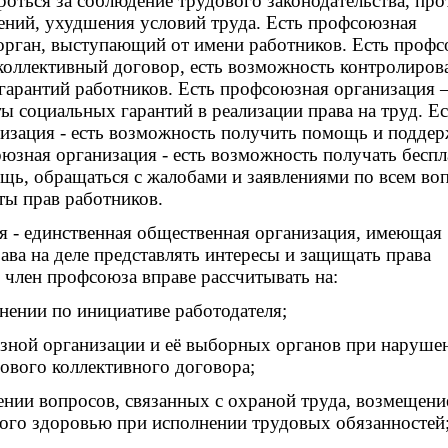
роться за соблюдение трудового законодательства, про
ений, ухудшения условий труда. Есть профсоюзная
 орган, выступающий от имени работников. Есть проф
 коллективный договор, есть возможность контролиров
гарантий работников. Есть профсоюзная организация –
 социальных гарантий в реализации права на труд. Ес
изация - есть возможность получить помощь и подде
оюзная организация - есть возможность получать бесп
ь, обращаться с жалобами и заявлениями по всем во
ы прав работников.
- единственная общественная организация, имеющая
ава на деле представлять интересы и защищать права
 член профсоюза вправе рассчитывать на:
нении по инициативе работодателя;
ной организации и её выборных органов при наруше
дового коллективного договора;
ении вопросов, связанных с охраной труда, возмещени
ого здоровью при исполнении трудовых обязанностей