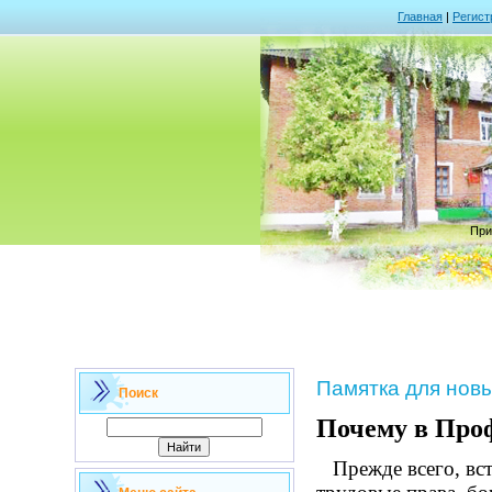
Главная
|
Регист
При
Памятка для нов
Поиск
Почему в Проф
Прежде всего, вс