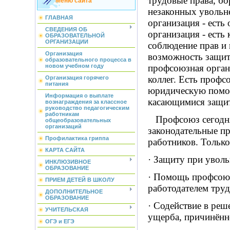
трудовые права, бо
Меню сайта
незаконных увольн
ГЛАВНАЯ
организация - есть
СВЕДЕНИЯ ОБ
организация - есть
ОБРАЗОВАТЕЛЬНОЙ
ОРГАНИЗАЦИИ
соблюдение прав и 
Организация
возможность защиты
образовательного процесса в
новом учебном году
профсоюзная орган
коллег. Есть профс
Организация горячего
питания
юридическую помощ
Информация о выплате
касающимися защит
вознаграждения за классное
руководство педагогическим
работникам
Профсоюз сегодня 
общеобразовательных
организаций
законодательные пр
Профилактика гриппа
работников. Только
КАРТА САЙТА
· Защиту при уволь
ИНКЛЮЗИВНОЕ
ОБРАЗОВАНИЕ
· Помощь профсоюз
ПРИЕМ ДЕТЕЙ В ШКОЛУ
работодателем тру
ДОПОЛНИТЕЛЬНОЕ
ОБРАЗОВАНИЕ
· Содействие в реш
УЧИТЕЛЬСКАЯ
ущерба, причинённ
ОГЭ и ЕГЭ