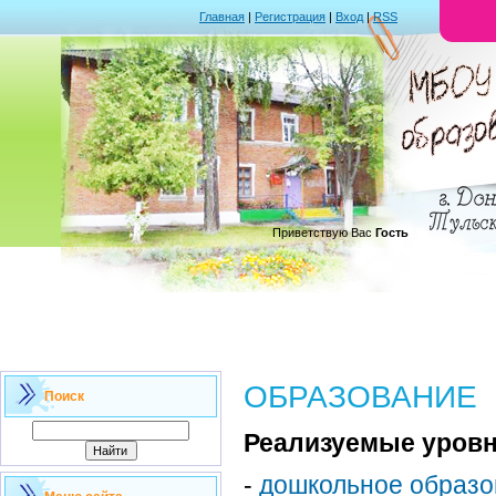
Главная
|
Регистрация
|
Вход
|
RSS
.
Приветствую Вас
Гость
ОБРАЗОВАНИЕ
Поиск
Реализуемые уровн
-
дошкольное образо