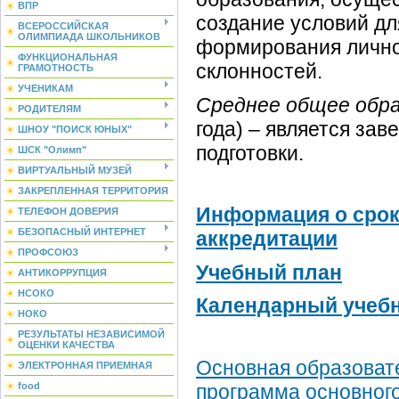
ВПР
создание условий дл
ВСЕРОССИЙСКАЯ
ОЛИМПИАДА ШКОЛЬНИКОВ
формирования личнос
ФУНКЦИОНАЛЬНАЯ
склонностей.
ГРАМОТНОСТЬ
УЧЕНИКАМ
Среднее общее обр
РОДИТЕЛЯМ
года) – является за
ШНОУ "ПОИСК ЮНЫХ"
подготовки.
ШСК "Олимп"
ВИРТУАЛЬНЫЙ МУЗЕЙ
ЗАКРЕПЛЕННАЯ ТЕРРИТОРИЯ
Информация о срок
ТЕЛЕФОН ДОВЕРИЯ
БЕЗОПАСНЫЙ ИНТЕРНЕТ
аккредитации
ПРОФСОЮЗ
Учебный план
АНТИКОРРУПЦИЯ
НСОКО
Календарный учеб
НОКО
РЕЗУЛЬТАТЫ НЕЗАВИСИМОЙ
ОЦЕНКИ КАЧЕСТВА
Основная образоват
ЭЛЕКТРОННАЯ ПРИЕМНАЯ
программа основног
food