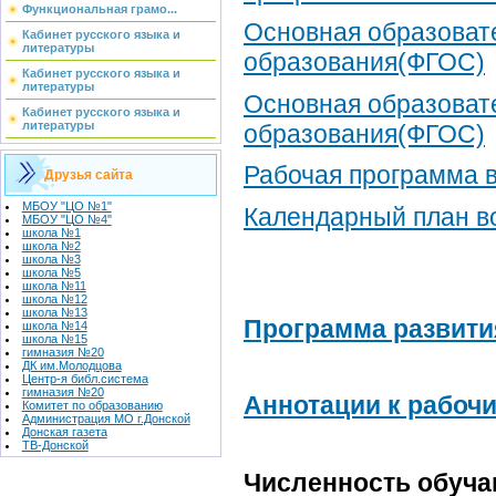
Функциональная грамо...
Основная образоват
Кабинет русского языка и
литературы
образования(ФГОС)
Кабинет русского языка и
литературы
Основная образоват
Кабинет русского языка и
литературы
образования(ФГОС)
Рабочая программа 
Друзья сайта
МБОУ "ЦО №1"
Календарный план в
МБОУ "ЦО №4"
школа №1
школа №2
школа №3
школа №5
школа №11
школа №12
школа №13
Программа развития
школа №14
школа №15
гимназия №20
ДК им.Молодцова
Центр-я библ.система
гимназия №20
Аннотации к рабоч
Комитет по образованию
Администрация МО г.Донской
Донская газета
ТВ-Донской
Численность обуч