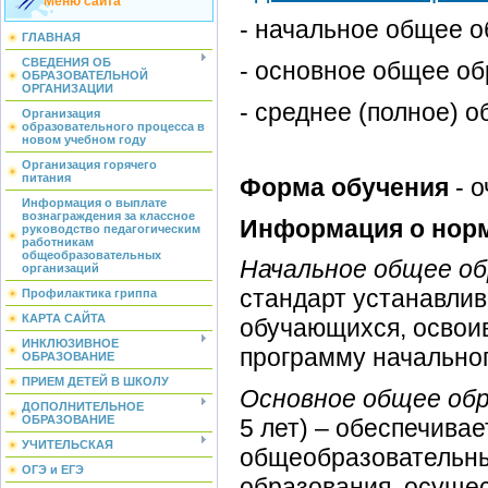
Меню сайта
- начальное общее 
ГЛАВНАЯ
СВЕДЕНИЯ ОБ
- основное общее о
ОБРАЗОВАТЕЛЬНОЙ
ОРГАНИЗАЦИИ
- среднее (полное) 
Организация
образовательного процесса в
новом учебном году
Организация горячего
питания
Форма обучения
- 
Информация о выплате
вознаграждения за классное
Информация о норм
руководство педагогическим
работникам
общеобразовательных
Начальное общее об
организаций
стандарт устанавлив
Профилактика гриппа
КАРТА САЙТА
обучающихся, освои
ИНКЛЮЗИВНОЕ
программу начальног
ОБРАЗОВАНИЕ
ПРИЕМ ДЕТЕЙ В ШКОЛУ
Основное общее обр
ДОПОЛНИТЕЛЬНОЕ
ОБРАЗОВАНИЕ
5 лет) – обеспечива
УЧИТЕЛЬСКАЯ
общеобразовательны
ОГЭ и ЕГЭ
образования, осуще