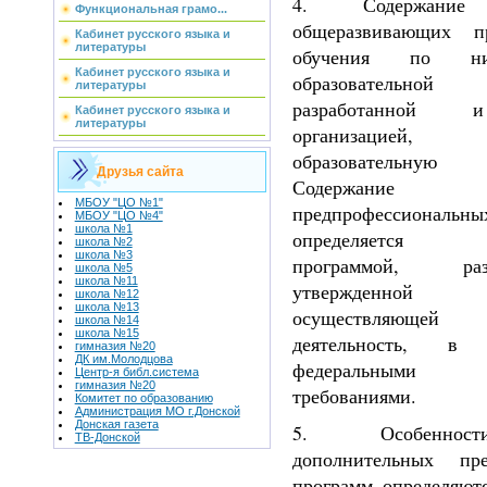
4. Содержание 
Функциональная грамо...
общеразвивающих 
Кабинет русского языка и
литературы
обучения по ни
Кабинет русского языка и
образовательно
литературы
разработанной 
Кабинет русского языка и
литературы
организацией, 
образовательную
Друзья сайта
Содержание до
МБОУ "ЦО №1"
предпрофессиона
МБОУ "ЦО №4"
школа №1
определяется о
школа №2
школа №3
программой, ра
школа №5
школа №11
утвержденной 
школа №12
школа №13
осуществляющей 
школа №14
школа №15
деятельность, в
гимназия №20
ДК им.Молодцова
федеральными го
Центр-я библ.система
гимназия №20
требованиями.
Комитет по образованию
Администрация МО г.Донской
Донская газета
5. Особенност
ТВ-Донской
дополнительных пре
программ определяютс