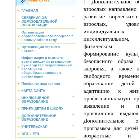
1. Дополнительное о
Меню сайта
взрослых направлено
ГЛАВНАЯ
развитие творческих с
СВЕДЕНИЯ ОБ
ОБРАЗОВАТЕЛЬНОЙ
взрослых, удов
ОРГАНИЗАЦИИ
индивидуальных 
Организация
образовательного процесса в
интеллектуальном
новом учебном году
физическом сове
Организация горячего
питания
формирование куль
Информация о выплате
безопасного образа 
вознаграждения за классное
руководство педагогическим
здоровья, а также 
работникам
общеобразовательных
свободного времен
организаций
образование детей
Профилактика гриппа
адаптацию к жиз
КАРТА САЙТА
профессиональную ор
ИНКЛЮЗИВНОЕ
ОБРАЗОВАНИЕ
выявление и по
ПРИЕМ ДЕТЕЙ В ШКОЛУ
проявивших выдающ
ДОПОЛНИТЕЛЬНОЕ
Дополнительные об
ОБРАЗОВАНИЕ
программы для детей
УЧИТЕЛЬСКАЯ
возрастные и и
ОГЭ и ЕГЭ