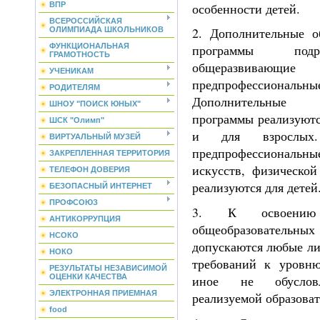
особенности детей.
ВПР
ВСЕРОССИЙСКАЯ
2. Дополнительные о
ОЛИМПИАДА ШКОЛЬНИКОВ
ФУНКЦИОНАЛЬНАЯ
программы подр
ГРАМОТНОСТЬ
общеразв
УЧЕНИКАМ
предпрофессионал
РОДИТЕЛЯМ
Дополнительные 
ШНОУ "ПОИСК ЮНЫХ"
программы реализуются
ШСК "Олимп"
и для взрослых.
ВИРТУАЛЬНЫЙ МУЗЕЙ
предпрофессиональные
ЗАКРЕПЛЕННАЯ ТЕРРИТОРИЯ
искусств, физической
ТЕЛЕФОН ДОВЕРИЯ
реализуются для детей
БЕЗОПАСНЫЙ ИНТЕРНЕТ
ПРОФСОЮЗ
3. К освоению 
АНТИКОРРУПЦИЯ
общеобразовате
НСОКО
допускаются любые ли
НОКО
требований к уровню
РЕЗУЛЬТАТЫ НЕЗАВИСИМОЙ
иное не обуслов
ОЦЕНКИ КАЧЕСТВА
ЭЛЕКТРОННАЯ ПРИЕМНАЯ
реализуемой образова
food